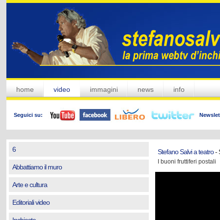
home
video
immagini
news
info
Seguici su:
Newslet
6
Stefano Salvi a teatro
- 
I buoni fruttiferi postali
Abbattiamo il muro
Arte e cultura
Editoriali video