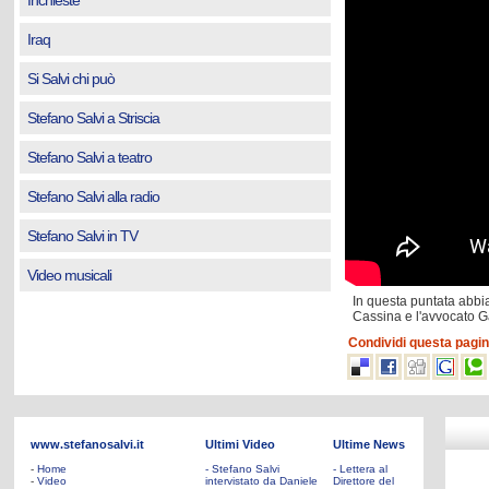
Inchieste
Iraq
Si Salvi chi può
Stefano Salvi a Striscia
Stefano Salvi a teatro
Stefano Salvi alla radio
Stefano Salvi in TV
Video musicali
In questa puntata abbi
Cassina e l'avvocato Gab
Condividi questa pagi
www.stefanosalvi.it
Ultimi Video
Ultime News
-
Home
- Stefano Salvi
- Lettera al
-
Video
intervistato da Daniele
Direttore del