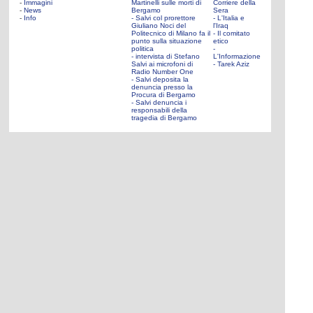
-
Immagini
Martinelli sulle morti di
Corriere della
-
News
Bergamo
Sera
-
Info
- Salvi col prorettore
- L'Italia e
Giuliano Noci del
l'Iraq
Politecnico di Milano fa il
- Il comitato
punto sulla situazione
etico
politica
-
- intervista di Stefano
L'Informazione
Salvi ai microfoni di
- Tarek Aziz
Radio Number One
- Salvi deposita la
denuncia presso la
Procura di Bergamo
- Salvi denuncia i
responsabili della
tragedia di Bergamo